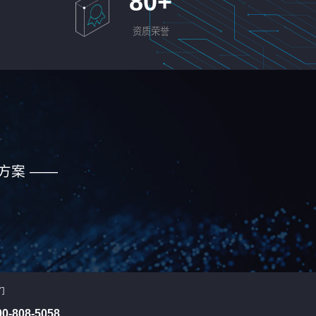
80
+
资质荣誉
方案 ——
们
00-808-5058